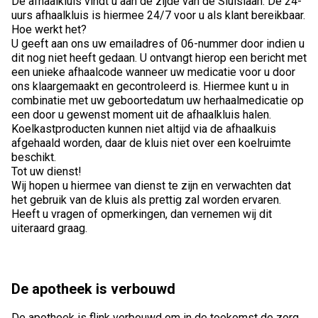
De afhaalkluis vindt u aan de zijde van de Sluislaan. De 24-
uurs afhaalkluis is hiermee 24/7 voor u als klant bereikbaar.
Hoe werkt het?
U geeft aan ons uw emailadres of 06-nummer door indien u
dit nog niet heeft gedaan. U ontvangt hierop een bericht met
een unieke afhaalcode wanneer uw medicatie voor u door
ons klaargemaakt en gecontroleerd is. Hiermee kunt u in
combinatie met uw geboortedatum uw herhaalmedicatie op
een door u gewenst moment uit de afhaalkluis halen.
Koelkastproducten kunnen niet altijd via de afhaalkuis
afgehaald worden, daar de kluis niet over een koelruimte
beschikt.
Tot uw dienst!
Wij hopen u hiermee van dienst te zijn en verwachten dat
het gebruik van de kluis als prettig zal worden ervaren.
Heeft u vragen of opmerkingen, dan vernemen wij dit
uiteraard graag.
De apotheek is verbouwd
De apotheek is flink verbouwd om in de toekomst de zorg