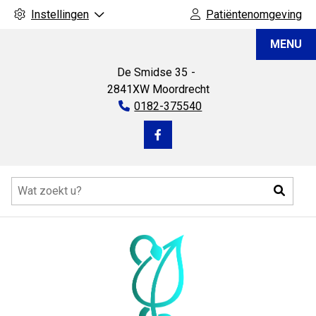
Instellingen
Patiëntenomgeving
Apotheek
MENU
Moordrecht
De Smidse
35
2841XW
Moordrecht
Tel:
0182-375540
Bezoek
onze
Hoofdmenu
facebook
Zoeke
pagina