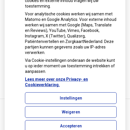
cookies en externe inhoud vragen wij uw
toestemming.
Voor analytische cookies werken wij samen met
Matomo en Google Analytics. Voor externe inhoud
werken wij samen met Google (Maps, Translate
U heeft geen toestemming gegeven voor
en Reviews), YouTube, Vimeo, Facebook,
externe inhoud
die nodig is om dit te
Instagram, X (Twitter), Qualizorg,
zien.
Patiëntenvertellen en ZorgkaartNederland. Deze
Cookie-instellingen wijzigen
partijen kunnen gegevens zoals uw IP-adres
verwerken.
Via Cookie-instellingen onderaan de website kunt
u op ieder moment uw toestemming intrekken of
aanpassen.
Lees meer over onze Privacy- en
Cookieverklaring.
Instellingen
Weigeren
Uw Zorg Online
|
Beheer
info@apotheekmoordrecht.nl
Accepteren
Privacy verklaring
|
Cookie-instellingen
|
Voorwaarden