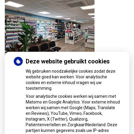
Deze website gebruikt cookies
Wij gebruiken noodzakelijke cookies zodat deze
website goed kan werken. Voor analytische
cookies en externe inhoud vragen wij uw
toestemming.
Voor analytische cookies werken wij samen met
Matomo en Google Analytics. Voor externe inhoud
werken wij samen met Google (Maps, Translate
U heeft geen toestemming gegeven voor
en Reviews), YouTube, Vimeo, Facebook,
externe inhoud
die nodig is om dit te
Instagram, X (Twitter), Qualizorg,
zien.
Patiëntenvertellen en ZorgkaartNederland. Deze
Cookie-instellingen wijzigen
partijen kunnen gegevens zoals uw IP-adres