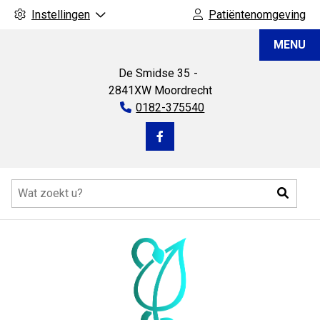
Instellingen
Patiëntenomgeving
Apotheek
MENU
Moordrecht
De Smidse
35
2841XW
Moordrecht
Tel:
0182-375540
Bezoek
onze
Hoofdmenu
facebook
Zoeke
pagina