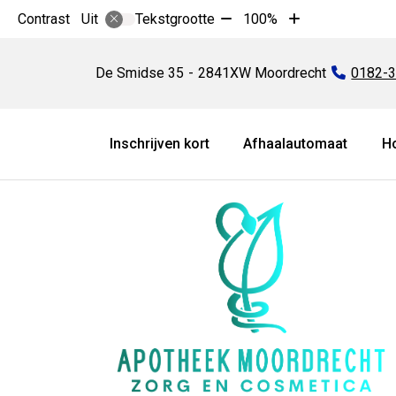
Tekst
Tekst
Contrast
Tekstgrootte
100%
Uit
verkleinen
vergroten
Apotheek
met
met
Moordrecht
De Smidse
35
2841XW
Moordrecht
Tel:
0182-
10%
10%
Hoofdmenu
Inschrijven kort
Afhaalautomaat
H