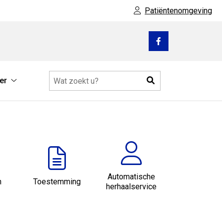
Patiëntenomgeving
Bezoek
onze
facebook
Zoeken
er
pagina
ie
Meer
u
submenu
Automatische
n
Toestemming
herhaalservice