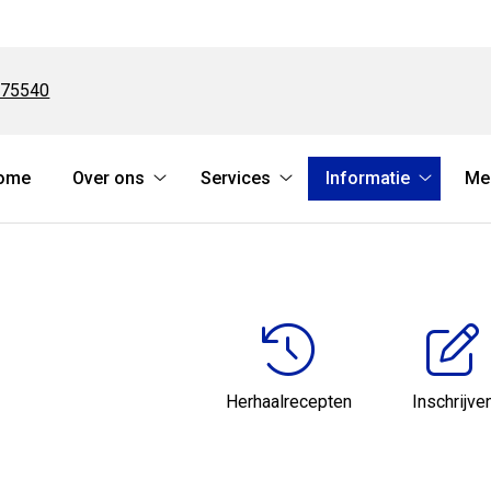
375540
ome
Over ons
Services
Informatie
Me
Over
Services
Informat
ons
submenu
submen
submenu
Herhaalrecepten
Inschrijve