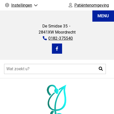
Instellingen
Patiëntenomgeving
Apotheek
MENU
Moordrecht
De Smidse
35
2841XW
Moordrecht
Tel:
0182-375540
Bezoek
onze
Hoofdmenu
facebook
Zoeke
pagina