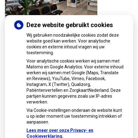
Deze website gebruikt cookies
Wij gebruiken noodzakelijke cookies zodat deze
website goed kan werken. Voor analytische
cookies en externe inhoud vragen wij uw
toestemming.
Voor analytische cookies werken wij samen met
Matomo en Google Analytics. Voor externe inhoud
werken wij samen met Google (Maps, Translate
U heeft geen toestemming gegeven voor
en Reviews), YouTube, Vimeo, Facebook,
externe inhoud
die nodig is om dit te
Instagram, X (Twitter), Qualizorg,
zien.
Patiëntenvertellen en ZorgkaartNederland. Deze
Cookie-instellingen wijzigen
partijen kunnen gegevens zoals uw IP-adres
verwerken.
Via Cookie-instellingen onderaan de website kunt
u op ieder moment uw toestemming intrekken of
aanpassen.
Lees meer over onze Privacy- en
Cookieverklaring.